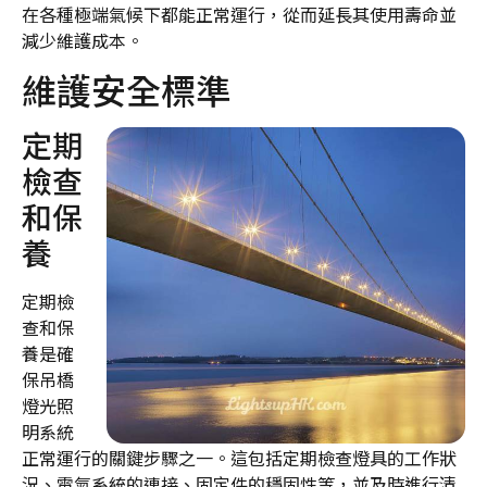
在各種極端氣候下都能正常運行，從而延長其使用壽命並
減少維護成本。
維護安全標準
定期
檢查
和保
養
定期檢
查和保
養是確
保吊橋
燈光照
明系統
正常運行的關鍵步驟之一。這包括定期檢查燈具的工作狀
況、電氣系統的連接、固定件的穩固性等，並及時進行清