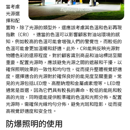
當考慮
光源選
擇和配
置時，除了光源的類型外，還應該考慮其色溫和色彩再現
指數（CRI）。適當的色溫可以影響顧客對油站環境的感
知，例如較高的色溫可能會增強人們的警覺性，而較低的
色溫可能會更加溫暖和舒適。此外，CRI能夠反映光源對
物體色彩的還原程度，對於顧客識別商品和油站標誌至關
重要。配置光源時，應該避免光源之間的遮蔽和干擾，以
確保照明效果的一致性和均勻性，從而提升整體視覺舒適
度。選擇適合的光源對於確保良好的能見度至關重要。常
見的光源包括LED燈、高壓鈉燈和金屬鹵素燈等。LED燈
通常是首選，因為它們具有較長的壽命、較低的能耗和較
高的光效，同時還能提供較準確的色溫和光照分佈。配置
光源時，需確保光線均勻分佈，避免光斑和陰影，從而提
高視覺舒適度和安全性。
防爆照明的使用