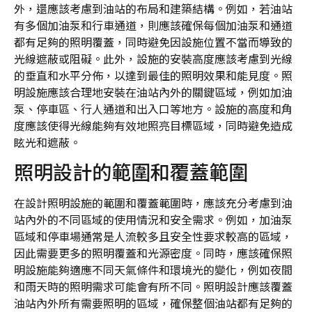
外，還應該考慮到油站的布局和建築結構。例如，若油站
有多個加油泵和行車通道，則應該確保每個加油泵和通道
都有足夠的照明覆蓋，同時避免因設施位置不當而導致的
光線遮蔽或阻礙。此外，設施的安裝高度應該考慮到光線
的垂直和水平分佈，以達到最佳的照明效果和能見度。照
明設施應該合理地安裝在油站內外的關鍵區域，例如加油
泵、停車區、行人通道和出入口等地方。設施的高度和角
度應該使得光線能夠有效地照亮目標區域，同時避免造成
眩光和遮蔽。
照明設計的範圍和覆蓋範圍
在設計照明設施的範圍和覆蓋範圍時，應該充分考慮到油
站內外的不同區域的使用情況和安全需求。例如，加油泵
區域和停車場通常是人流較多且安全性要求較高的區域，
因此需要更多的照明覆蓋和光源密度。同時，應該確保照
明設施能夠適應不同天氣條件和環境光的變化，例如夜間
和雨天時的照明需求可能會有所不同。照明設計應該覆蓋
油站內外所有需要照明的區域，確保整個油站都有足夠的