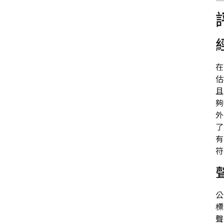
在
估
且
夠
外
了
有
符
公
標
聲