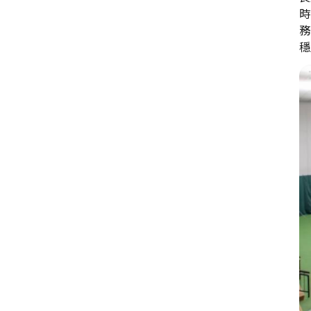
時
務
穩