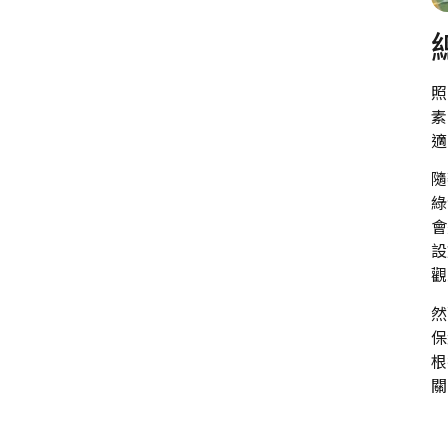
照
素
適
隨
綠
會
設
觀
然
保
根
關