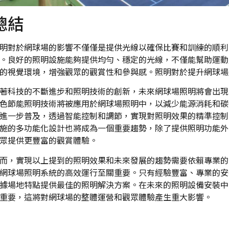
總結
明對於網球場的影響不僅僅是提供光線以確保比賽和訓練的順利
。良好的照明設施能夠提供均勻、穩定的光線，不僅能幫助運動
的視覺環境，增強觀眾的觀賞性和參與感。照明對於提升網球場
著科技的不斷進步和照明技術的創新，未來網球場照明將會出現
色節能照明技術將被應用於網球場照明中，以減少能源消耗和碳
進一步普及，透過智能控制和調節，實現對照明效果的精準控制
施的多功能化設計也將成為一個重要趨勢，除了提供照明功能外
眾提供更豐富的觀賞體驗。
而，實現以上提到的照明效果和未來發展的趨勢需要依賴專業的
網球場照明系統的高效運行至關重要。只有經驗豐富、專業的安
據場地特點提供最佳的照明解決方案。在未來的照明設備安裝中
重要，這將對網球場的整體運營和觀眾體驗產生重大影響。