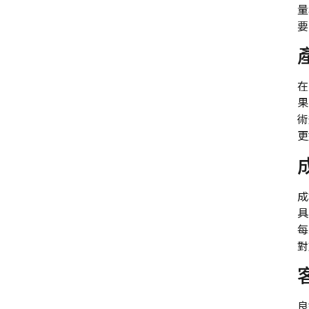
量
要
在
果
術
更
成
具
每
對
良