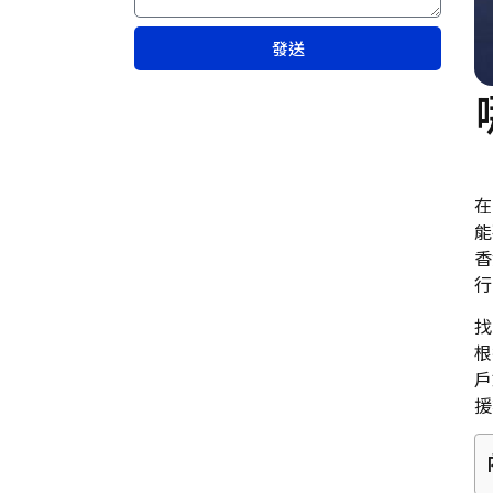
發送
在
能
香
行
找
根
戶
援