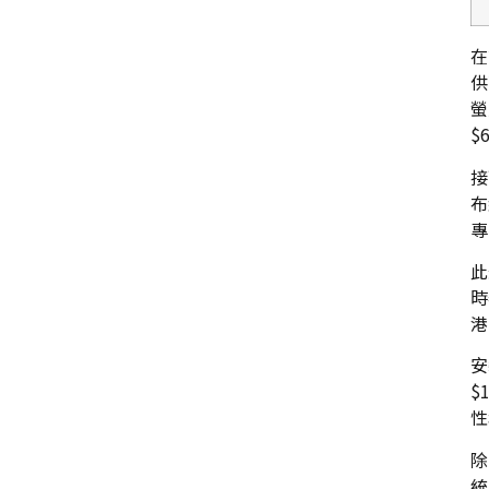
在
供
螢
$
接
布
專
此
時
港
安
$
性
除
統