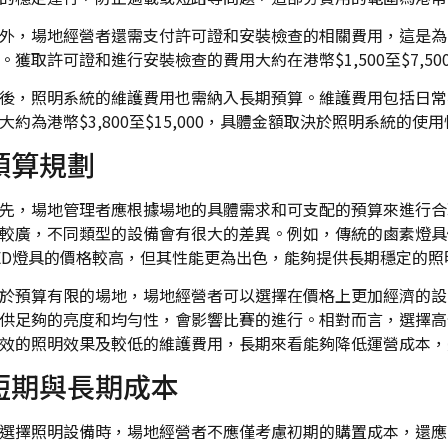
外，場地經營者還需支付許可證和安裝檢查的相關費用，這是為
。獲取許可證和進行安裝檢查的費用大約在港幣$1,500至$7,50
後，照明系統的維護費用也需納入長期預算。維護費用包括日常
大約為港幣$3,800至$15,000，具體金額取決於照明系統的
預算規劃
先，場地管理者應根據場地的具體需求和可支配的預算來進行合
較廣，不同類型的設備會有很大的差異。例如，傳統的鹵素燈具
ED燈具的價格較高，但其性能更為出色，能夠提供長期穩定的
於預算有限的場地，場地經營者可以選擇在價格上更加經濟的設
供足夠的亮度和均勻性，會影響比賽的進行。相對而言，選擇高
效的照明效果及較低的維護費用，長期來看能夠降低運營成本，
短期與長期成本
選擇照明設備時，場地經營者不應僅考慮初期的購置成本，還應