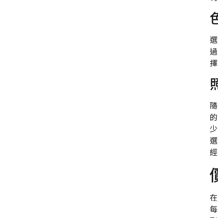
選
過
擇
隨
的
少
選
經
在
每