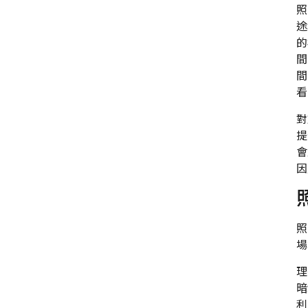
照
途
的
間
間
看
對
提
會
因
照
場
理
暗
利