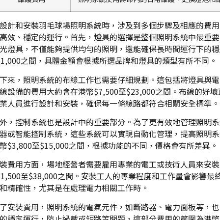
設計和安裝羽毛球場照明系統時，涉及到多個步驟及相應的費用
高效、穩定的運行。首先，燈具的選擇是整個照明系統中最重要
光燈具，不僅能夠提供均勻的照明，還能確保長時間運行下的穩定性
61,000之間，具體金額會根據所選品牌和燈具的類型有所不同。
下來，照明系統的布線工作也需要仔細規劃。這包括將燈具與電
線設備的費用大約會在港幣$7,500至$23,000之間。布線
業人員進行設計和安裝，確保每一條線路都符合相關安全標準。
外，控制系統也是設計中的重要部分。為了更有效地管理照明系
器或智能控制系統，這些系統可以實現自動化管理，提高照明系
幣$3,800至$15,000之間，根據功能的不同，價格會有所差異。
裝費用方面，場地經營者需要雇用專業的電工或技術人員來安裝
11,500至$38,000之間。安裝工人的專業程度和工作量會
和精確性，尤其是在處理電力相關工作時。
了安裝費用，照明系統的電氣元件，如斷路器、電力面板等，也
的穩定運行，防止過載或短路等問題，這部分費用的範圍為港幣$3,8