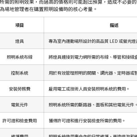
所需的照明效果，而過高的價格則可能超出預算，造成不必要的
為場地管理者在購置照明設備時的核心考量。
項目
描述
燈具
專為室內運動場所設計的高品質 LED 或螢光燈
照明系統布線
將燈具連接到電力網所需的布線、導管和接線
控制系統
用於有效管理照明的開關、調光器、定時器或
安裝勞務費
雇用電工或技術人員安裝照明系統的費用。
電氣元件
照明系統所需的斷路器、面板和其他電氣元件
許可證和檢查費用
獲得許可證和進行安裝檢查所需的費用。
維護費用
照明系統使用壽命內的日常維護、更換燈泡和