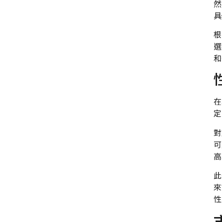
然
具
根
選
和
在
定
對
可
高
此
來
性