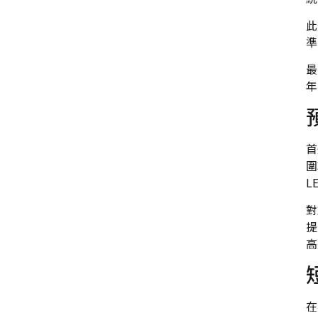
此
準
最
年
首
圍
L
對
提
高
在