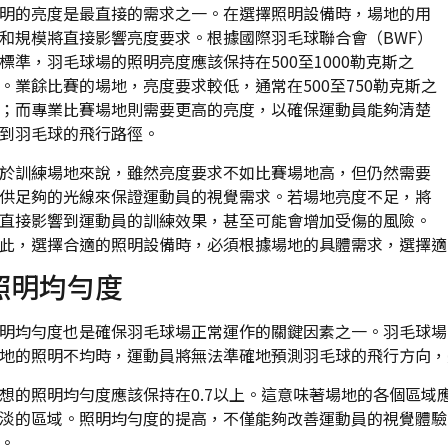
明的亮度是最直接的需求之一。在選擇照明設備時，場地的用
和規模將直接影響亮度要求。根據國際羽毛球聯合會（BWF）
標準，羽毛球場的照明亮度應該保持在500至1000勒克斯之
。業餘比賽的場地，亮度要求較低，通常在500至750勒克斯之
；而專業比賽場地則需要更高的亮度，以確保運動員能夠清楚
到羽毛球的飛行路徑。
於訓練場地來說，雖然亮度要求不如比賽場地高，但仍然需要
供足夠的光線來保證運動員的視覺需求。若場地亮度不足，將
直接影響到運動員的訓練效果，甚至可能會增加受傷的風險。
此，選擇合適的照明設備時，必須根據場地的具體需求，選擇適
照明均勻度
明均勻度也是確保羽毛球場正常運作的關鍵因素之一。羽毛球場
地的照明不均時，運動員將無法準確地預測羽毛球的飛行方向，
想的照明均勻度應該保持在0.7以上。這意味著場地的各個區域
淡的區域。照明均勻度的提高，不僅能夠改善運動員的視覺體驗
。