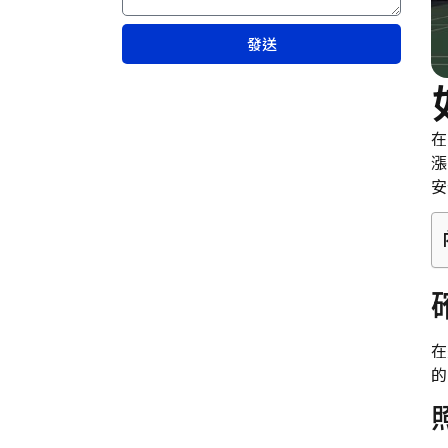
發送
在
漲
安
在
的