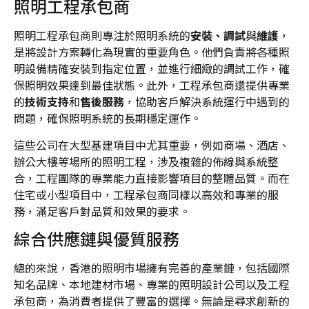
照明工程承包商
照明工程承包商則專注於照明系統的
安裝、調試
與
維護
，
是將設計方案轉化為現實的重要角色。他們負責將各種照
明設備精確安裝到指定位置，並進行細緻的調試工作，確
保照明效果達到最佳狀態。此外，工程承包商還提供專業
的
技術支持
和
售後服務
，協助客戶解決系統運行中遇到的
問題，確保照明系統的長期穩定運作。
這些公司在大型基建項目中尤其重要，例如商場、酒店、
辦公大樓等場所的照明工程，涉及複雜的佈線與系統整
合，工程團隊的專業能力直接影響項目的整體品質。而在
住宅或小型項目中，工程承包商同樣以高效和專業的服
務，滿足客戶對品質和效果的要求。
綜合供應鏈與優質服務
總的來說，香港的照明市場擁有完善的產業鏈，包括國際
知名品牌、本地建材市場、專業的照明設計公司以及工程
承包商，為消費者提供了豐富的選擇。無論是尋求創新的