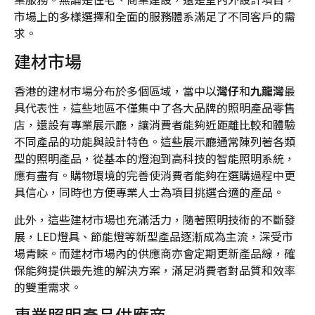
市場上的多樣選擇和全面的服務體系滿足了不同客戶的需
求。
建材市場
香港的建材市場分布於多個區域，當中以
灣仔
和
九龍灣
最
具代表性，這些地區不僅集中了各大品牌的照明產品零售
店，還設有專業展示廳，讓消費者能夠近距離比較和體驗
不同產品的功能與設計特色。這些展示廳通常陳列著各類
型的照明產品，從基本的燈泡到高科技的智能照明系統，
應有盡有。購物環境的完善使消費者能夠在選購過程中更
具信心，同時也方便專業人士為項目挑選合適的產品。
此外，這些建材市場也充滿活力，隨著照明技術的不斷發
展，LED燈具、節能燈等新型產品逐漸成為主流，深受市
場青睞。而建材市場內的供應商亦會定期更新產品線，確
保能夠提供最先進的解決方案，滿足消費者對品質和效率
的雙重需求。
專業照明產品供應商