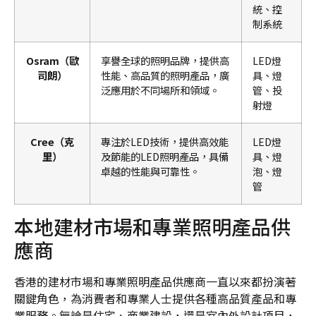
統、控
制系統
Osram（歐
享譽全球的照明品牌，提供高
LED燈
司朗）
性能、高品質的照明產品，廣
具、燈
泛應用於不同場所和領域。
管、投
射燈
Cree（克
專注於LED技術，提供高效能
LED燈
里）
及節能的LED照明產品，具備
具、燈
卓越的性能與可靠性。
泡、燈
管
本地建材市場和專業照明產品供
應商
香港的建材市場和專業照明產品供應商一直以來都扮演著
關鍵角色，為消費者和專業人士提供各種高品質產品和專
業服務。無論是住宅、商業建設，還是室內外設計項目，