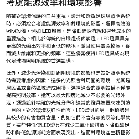
考慮能源效率和環境影響
隨著對環境保護的日益重視，設計和選擇足球場照明系統
時，必須綜合考慮能源效率和對環境的影響。選擇高效的
照明設備，例如
LED燈具
，是降低能源消耗和運營成本的
重要措施。相比於傳統的白熾燈或鹵素燈，LED燈具具有
更高的光輸出效率和更低的能耗，並且使用壽命較長，從
而減少維護和更換的頻率。這些優勢使得LED燈具成為現
代足球場照明系統的首選設備。
此外，減少光污染和對周圍環境的影響也是設計照明系統
時需要考慮的因素。過多的光照會對周圍的環境，尤其是
居民區或自然區域造成困擾。選擇適合的照明設備不僅能
提高照明效率，還可以最大限度地減少不必要的光線外
泄，通過設計精確的光線分佈和適當的燈具遮罩來達到這
一目的。對於環境友好性而言，LED燈具的另一個優勢是
其較少的有害物質含量，例如它們不含有毒的汞等化學物
質。這些特性使LED燈具在減少二氧化碳排放、降低碳足
跡和降低能源消耗方面表現突出，進而對環境產生積極影