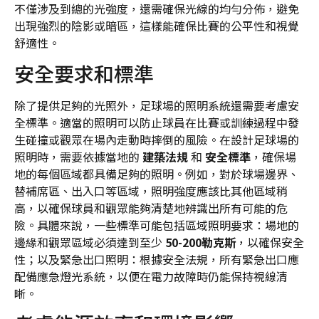
不僅涉及到總的光強度，還需確保光線的均勻分佈，避免
出現強烈的陰影或暗區，這樣能確保比賽的公平性和視覺
舒適性。
安全要求和標準
除了提供足夠的光照外，足球場的照明系統還需要考慮安
全標準。適當的照明可以防止球員在比賽或訓練過程中發
生碰撞或觀眾在場內走動時摔倒的風險。在設計足球場的
照明時，需要依據當地的
建築法規
和
安全標準
，確保場
地的每個區域都具備足夠的照明。例如，對於球場邊界、
替補席區、出入口等區域，照明強度應該比其他區域稍
高，以確保球員和觀眾能夠清楚地辨識出所有可能的危
險。具體來說，一些標準可能包括區域照明要求：場地的
邊緣和觀眾區域必須達到至少
50-200勒克斯
，以確保安全
性；以及緊急出口照明：根據安全法規，所有緊急出口應
配備應急燈光系統，以便在電力故障時仍能保持視線清
晰。