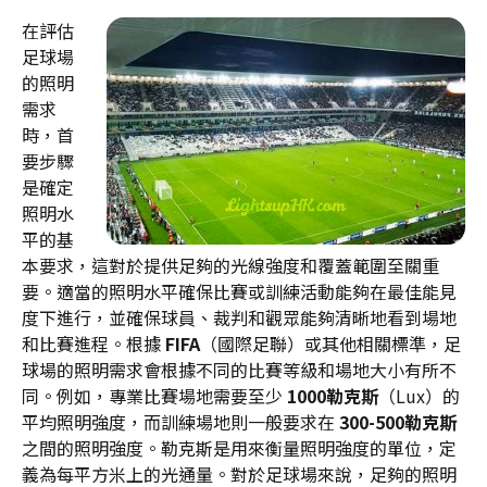
在評估
足球場
的照明
需求
時，首
要步驟
是確定
照明水
平的基
本要求，這對於提供足夠的光線強度和覆蓋範圍至關重
要。適當的照明水平確保比賽或訓練活動能夠在最佳能見
度下進行，並確保球員、裁判和觀眾能夠清晰地看到場地
和比賽進程。根據
FIFA
（國際足聯）或其他相關標準，足
球場的照明需求會根據不同的比賽等級和場地大小有所不
同。例如，專業比賽場地需要至少
1000勒克斯
（Lux）的
平均照明強度，而訓練場地則一般要求在
300-500勒克斯
之間的照明強度。勒克斯是用來衡量照明強度的單位，定
義為每平方米上的光通量。對於足球場來說，足夠的照明