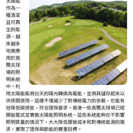
太陽能
作為一
種清潔
且可再
生的能
源，越
來越多
地被應
用於高
爾夫球
場的照
明系統
中。利
用太陽能板將白天的陽光轉換為電能，並將其儲存起來以
供夜間使用，這樣不僅減少了對傳統電力的依賴，也能有
效降低碳排放，符合環保要求。香港一些高爾夫球場已經
開始嘗試並實施太陽能照明系統，這些系統能夠在不影響
照明質量的情況下，大大降低運營成本和對傳統能源的需
求，實現了環保與節能的雙重目標。