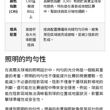
顯色
CRI值
高顯色指數（CRI）有助於真實呈現草
指數
需達
地顏色，特別是在黃昏或夜間比賽
(CRI)
80以
中，幫助球員區分場地細節。
上
燈具
高燈杆
燈具配置應確保光線均勻分佈，避免
配置
及大光
某些區域過亮或過暗，並減少陰影的
束範圍
形成。
燈具
照明的均勻性
在高爾夫球場的照明設計中，均勻的光分佈是一個極其重
要的考量。照明的均勻性不僅能提升比賽的視覺體驗，也
能減少不必要的陰影區域。陰影不僅會干擾球員對場地的
判斷，還可能在比賽過程中帶來安全隱患。例如，球員可
能在陰影區域無法清晰看到球的位置或地面狀況，影響其
擊球準確性或安全性。
要達到照明的均勻性，燈具的布置與照射角度是設計的核