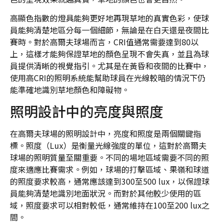
高顯色指數的燈具能夠更好地再現草地的真實色彩，使球
員能夠清楚地區分每一個細節，無論是在白天還是夜間比
賽時。對於高爾夫球場而言，CRI值通常需要達到80以
上，這樣才能夠保證草地的顏色呈現不會失真，並且為球
員提供清晰的視覺指引。尤其是在黃昏和夜間的比賽中，
使用高CRI的照明系統能幫助球員在光線較暗的情況下仍
能準確地識別草地顏色和障礙物。
照明設計中的亮度與照度
在高爾夫球場的照明設計中，亮度和照度是兩個關鍵指
標。照度（Lux）是衡量光線強度的單位，這對於高爾夫
球場的照明質量至關重要。不同的場地區域需要不同的照
度來適應比賽需求。例如，球場的打擊區域、果嶺和球道
的照度要求較高，通常應該達到300至500 lux，以保證球
員能夠清楚地識別地面狀況。而對於其他較少使用的區
域，照度要求可以相對較低，通常維持在100至200 lux之
間。