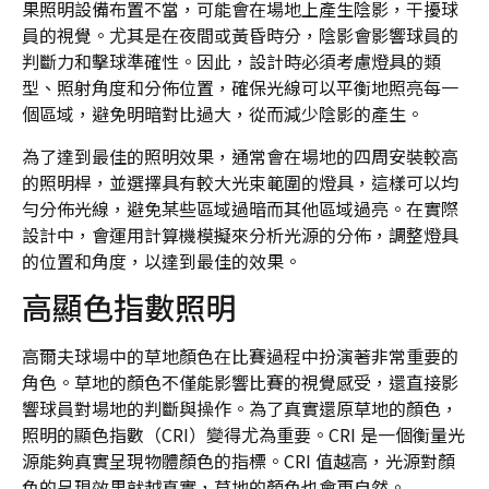
果照明設備布置不當，可能會在場地上產生陰影，干擾球
員的視覺。尤其是在夜間或黃昏時分，陰影會影響球員的
判斷力和擊球準確性。因此，設計時必須考慮燈具的類
型、照射角度和分佈位置，確保光線可以平衡地照亮每一
個區域，避免明暗對比過大，從而減少陰影的產生。
為了達到最佳的照明效果，通常會在場地的四周安裝較高
的照明桿，並選擇具有較大光束範圍的燈具，這樣可以均
勻分佈光線，避免某些區域過暗而其他區域過亮。在實際
設計中，會運用計算機模擬來分析光源的分佈，調整燈具
的位置和角度，以達到最佳的效果。
高顯色指數照明
高爾夫球場中的草地顏色在比賽過程中扮演著非常重要的
角色。草地的顏色不僅能影響比賽的視覺感受，還直接影
響球員對場地的判斷與操作。為了真實還原草地的顏色，
照明的顯色指數（CRI）變得尤為重要。CRI 是一個衡量光
源能夠真實呈現物體顏色的指標。CRI 值越高，光源對顏
色的呈現效果就越真實，草地的顏色也會更自然。