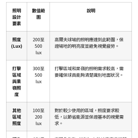
照明
數值範
說明
設計
圍
要素
照度
200至
高爾夫球場的照明應達到此範圍，保
(Lux)
500
證場地的明亮度並避免視覺疲勞。
lux
打擊
300至
打擊區域和果嶺的照明需求較高，需
區域
500
要確保球員能夠清楚識別地面狀況。
與果
lux
嶺照
度
其他
100至
對於較少使用的區域，照度要求較
區域
200
低，以節省能源並保證基本的視覺需
照度
lux
求。